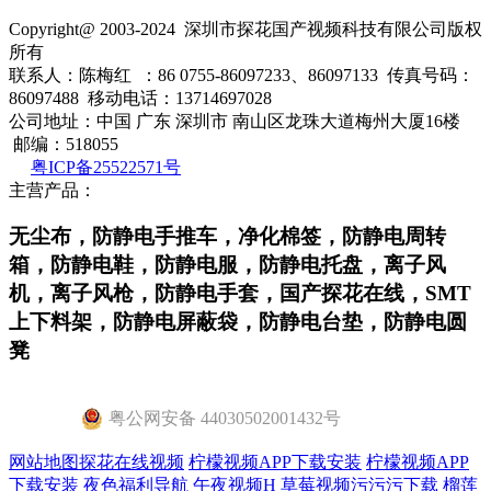
Copyright@ 2003-2024
深圳市探花国产视频科技有限公司
版权
所有
联系人：陈梅红 ：86 0755-86097233、86097133 传真号码：
86097488 移动电话：13714697028
公司地址：中国 广东 深圳市 南山区龙珠大道梅州大厦16楼
邮编：518055
粤ICP备25522571号
主营产品：
无尘布，防静电手推车，净化棉签，防静电周转
箱，防静电鞋，防静电服，防静电托盘，离子风
机，离子风枪，防静电手套，国产探花在线，SMT
上下料架，防静电屏蔽袋，防静电台垫，防静电圆
凳
粤公网安备 44030502001432号
网站地图
探花在线视频
柠檬视频APP下载安装
柠檬视频APP
下载安装
夜色福利导航
午夜视频H
草莓视频污污污下载
榴莲