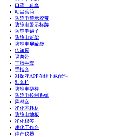
口罩、鞋套
粘尘滚筒
防静电警示胶带
防静电警示标牌
防静电镊子
防静电货架
防静电屏蔽袋
传递窗
隔离带
丁腈手套
手指套
91探花APP在线下载配件
鞋套机
防静电撬棒
防静电控制系统
风淋室
净化室耗材
防静电地板
净化棉签
净化工作台
停产仪器