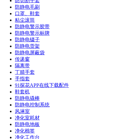
防切割手套
防静电毛刷
口罩、鞋套
粘尘滚筒
防静电警示胶带
防静电警示标牌
防静电镊子
防静电货架
防静电屏蔽袋
传递窗
隔离带
丁腈手套
手指套
91探花APP在线下载配件
鞋套机
防静电撬棒
防静电控制系统
风淋室
净化室耗材
防静电地板
净化棉签
净化工作台