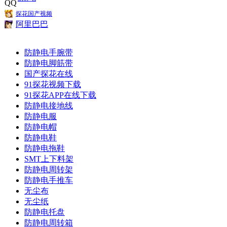
探花国产视频
阿里巴巴
防静电手腕带
防静电脚筋带
国产探花在线
91探花视频下载
91探花APP在线下载
防静电接地线
防静电服
防静电帽
防静电鞋
防静电拖鞋
SMT上下料架
防静电周转架
防静电手推车
无尘布
无尘纸
防静电托盘
防静电周转箱