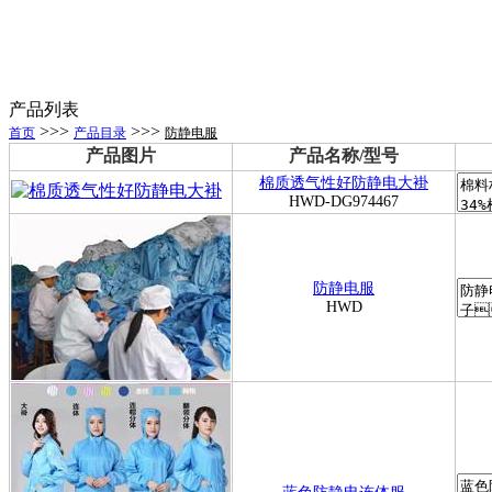
产品列表
>>>
>>>
首页
产品目录
防静电服
产品图片
产品名称/型号
棉质透气性好防静电大褂
HWD-DG974467
防静电服
HWD