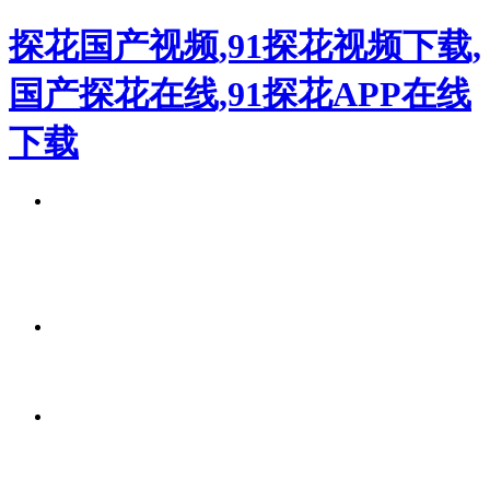
探花国产视频,91探花视频下载,
国产探花在线,91探花APP在线
下载