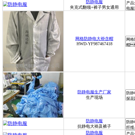
防静电服
夹克式翻领+裤子男女通用
网格防静电大褂含帽
HWD-YF987467418
防静电服生产厂家
生产现场
防静电服
抗静电大褂及裤子
防静电服