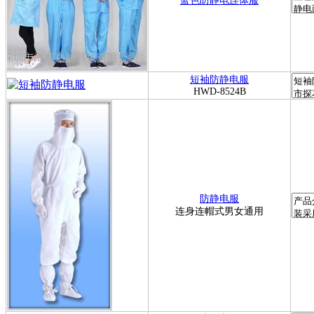
蓝色防静电连体服
短袖防静电服
HWD-8524B
防静电服
连身连帽式男女通用