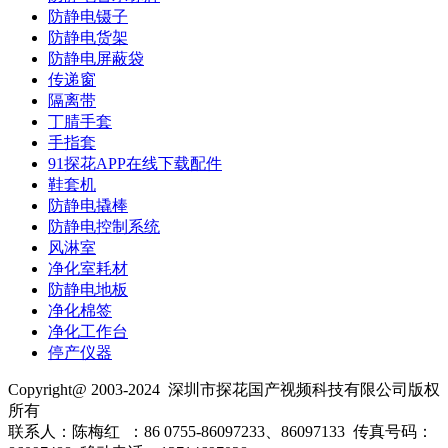
防静电镊子
防静电货架
防静电屏蔽袋
传递窗
隔离带
丁腈手套
手指套
91探花APP在线下载配件
鞋套机
防静电撬棒
防静电控制系统
风淋室
净化室耗材
防静电地板
净化棉签
净化工作台
停产仪器
Copyright@ 2003-2024
深圳市探花国产视频科技有限公司
版权
所有
联系人：陈梅红 ：86 0755-86097233、86097133 传真号码：